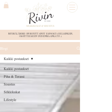
MYYMÄLÄMME ON MUUTTANUT ESPOOSTA HELSINKIIN,
OSOITTEESEEN UUDENMAANKATU 2
Blogi
Kaikki postaukset
Kaikki postaukset
Piha & Terassi
Sisustus
Silkkikukat
Lifestyle