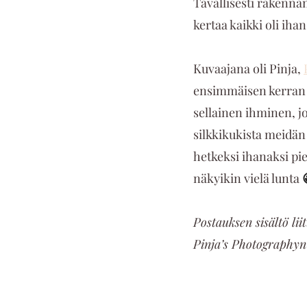
Tavallisesti rakennam
kertaa kaikki oli ihan
Kuvaajana oli Pinja, 
ensimmäisen kerran h
sellainen ihminen, 
silkkikukista meidän
hetkeksi ihanaksi pi
näkyikin vielä lunta 
Postauksen sisältö li
Pinja’s Photographyn