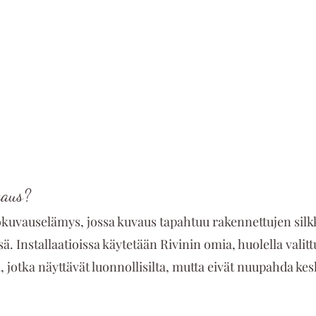
vaus?
kuvauselämys, jossa kuvaus tapahtuu rakennettujen sil
ä. Installaatioissa käytetään Rivinin omia, huolella valitt
ia, jotka näyttävät luonnollisilta, mutta eivät nuupahda k