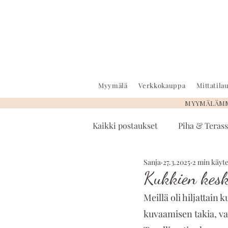
Myymälä
Verkkokauppa
Mittatil
MYYMÄLÄMME
Kaikki postaukset
Piha & Terass
Sanja
27.3.2025
2 min käyt
Kukkien kesk
Meillä oli hiljattain 
kuvaamisen takia, va