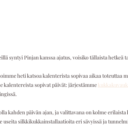
lä syntyi Pinjan kanssa ajatus, voisiko tällaista hetkeä ta
oimme heti katsoa kalenterista sopivaa aikaa toteuttaa m
e kalentereista sopivat päivät: järjestämme 
kukkakuvauk
ingissä.
lla kahden päivän ajan, ja valittavana on kolme erilaista 
 useita silkkikukkainstallaatioita eri sävyissä ja tunnelmis