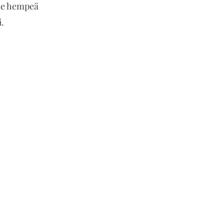
 se hempeä 
. 