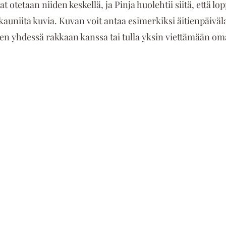
at otetaan niiden keskellä, ja Pinja huolehtii siitä, että l
, kauniita kuvia. Kuvan voit antaa esimerkiksi äitienpäiväl
ken yhdessä rakkaan kanssa tai tulla yksin viettämään om