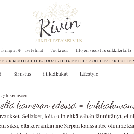
auskimput & -asetelmat
Vuokraus
Tilojen sisustus silkkikukilla
 ON MUUTTANUT ESPOOSTA HELSINKIIN, OSOITTEESEEN UUDEN
i
Sisustus
Silkkikukat
Lifestyle
etty lukemiseen
ellä kameran edessä = kukkakuvau
kuvaukset. Sellaiset, joita olin ehkä vähän jännittänyt, ei 
an siksi, että kerrankin me Sirpan kanssa itse olimme k