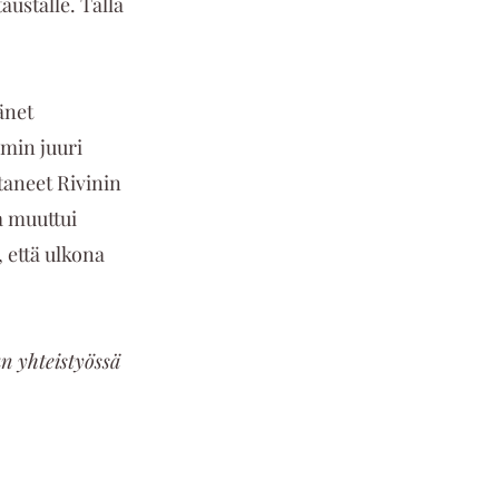
ustalle. Tällä 
änet 
min juuri 
aneet Rivinin 
a muuttui 
 että ulkona 
n yhteistyössä 