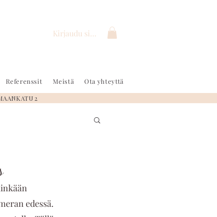
Kirjaudu sisään
Referenssit
Meistä
Ota yhteyttä
MAANKATU 2
s
niinkään 
ameran edessä. 