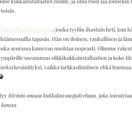
me kukkainstallaatiot muille, ja oma rooli jää jonnekin ta
 toisin.
Pinja's Photographysta
, jonka tyyliin ihastuin heti, kun h
äämessuilla tapasin. Hän on iloinen, rauhallinen ja läm
jonka seurassa kameran unohtaa nopeasti. Olimme rakent
 ympärille useamman silkkikukkainstallaation ja koko til
eneksi kesäniityksi, vaikka tarkkasilmäinen ehkä huomaa,
😀
ittyy Rivinin omaan kukkakuvauspalveluun, joka toteutetaa
 kanssa.