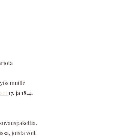
rjota 
yös muille 
set 
17. ja 18.4.
kuvauspakettia. 
sa, joista voit 