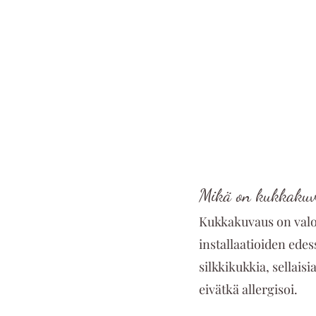
Mikä on kukkaku
Kukkakuvaus on valo
installaatioiden edess
silkkikukkia, sellais
eivätkä allergisoi.