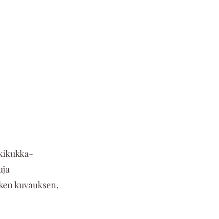
kkikukka-
uja 
esken kuvauksen, 