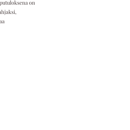
opputuloksena on 
ahjaksi, 
aa 