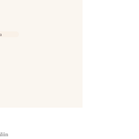
a
liin 