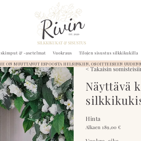
auskimput & -asetelmat
Vuokraus
Tilojen sisustus silkkikukilla
 ON MUUTTANUT ESPOOSTA HELSINKIIN, OSOITTEESEEN UUDEN
< Takaisin somisteisii
Näyttävä 
silkkikuki
Hinta
Alkaen 189,00 €