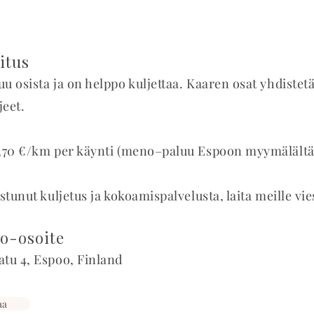
itus
u osista ja on helppo kuljettaa. Kaaren osat yhdiste
jeet.
0,70 €/km per käynti (meno–paluu Espoon myymälältä
stunut kuljetus ja kokoamispalvelusta, laita meille vie
o-osoite
atu 4, Espoo, Finland
aa