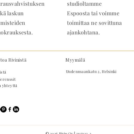
arausvahvistuksen
studioltamme
kä laskun
Espoosta tai voimme
omisteiden
toimittaa ne sovittuna
uokrauksesta.
ajankohtana.
toa Rivinistä
Myymälä
Uudenmaankatu 2, Helsinki
stä
erenssit
 yhteyttä
© 2026 Rivin Oy | 3117123-2