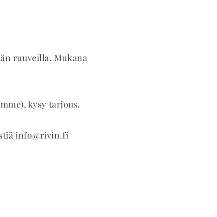
tään ruuveilla. Mukana
mme), kysy tarjous.
stiä
info@rivin.fi