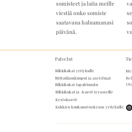
somisteet ja laita meille
v
viestiä onko somiste
se
saatavana haluamanasi
s
päivänä.
v
Palvelut
Tie
Silkkikukat yrityksille
Mei
​Mittatilauskimput ja asetelmat
Ref
Ota
Silkkikukat tapahtumiin
Silkkikukat ja -kasvit terasseille
Kestokasvit
Kukkien kuukausivuokraus yrityksille