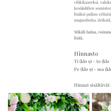
vihkikaareksi, valok
kesäjuhlien somistee
lisäksi paljon erilais
magnolioita, iiriksiä,
Mikäli halua, voimme
lisää.
Hinnasto
Ti (klo 9) - to (klo
Pe (klo 9) - ma (k
Hinnat sisältävät