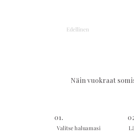
Edellinen
Näin vuokraat somi
01.
0
Valitse haluamasi
L