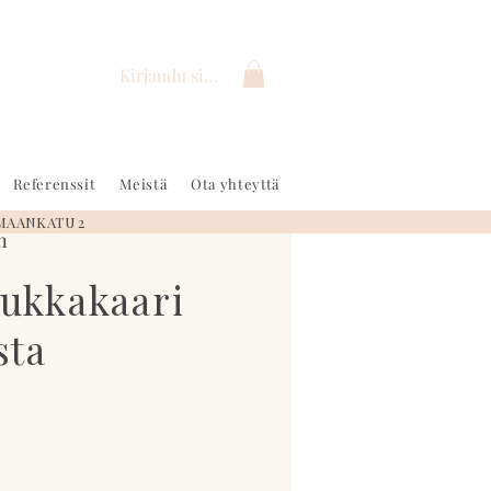
Kirjaudu sisään
Referenssit
Meistä
Ota yhteyttä
MAANKATU 2
n
kukkakaari
sta