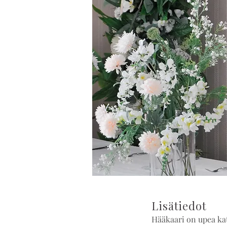
Lisätiedot
Hääkaari on upea kat