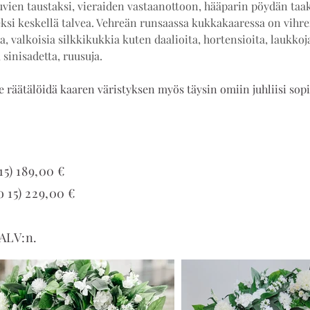
uvien taustaksi, vieraiden vastaanottoon, hääparin pöydän taak
ksi keskellä talvea. Vehreän runsaassa kukkakaaressa on vihre
ia, valkoisia silkkikukkia kuten daalioita, hortensioita, laukkoja
 sinisadetta, ruusuja.
 räätälöidä kaaren väristyksen myös täysin omiin juhliisi sopi
 15) 189,00 €
lo 15) 229,00 €
 ALV:n.