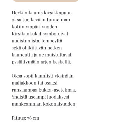
Herkän kaunis kirsikkapuun
oksa tuo kevään tunnelman
kotiin ympäri vuoden.
Kirsikankukat symboloivat
uudistumista, lempeyttä
sekä ohikiitävän hetken
kauneutta ja ne muistuttavat
pysähtymään arjen keskellä.
Oksa sopii kauniisti yksinään
maljakkoon tai osaksi
runsaampaa kukka-asetelmaa.
Yhdistä useampi luodaksesi
muhkeamman kokonaisuuden.
Pituus: 76 cm