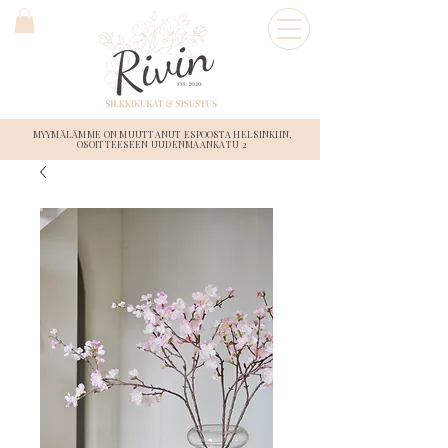
MYYMÄLÄMME ON MUUTTANUT ESPOOSTA HELSINKIIN,
OSOITTEESEEN UUDENMAANKATU 2