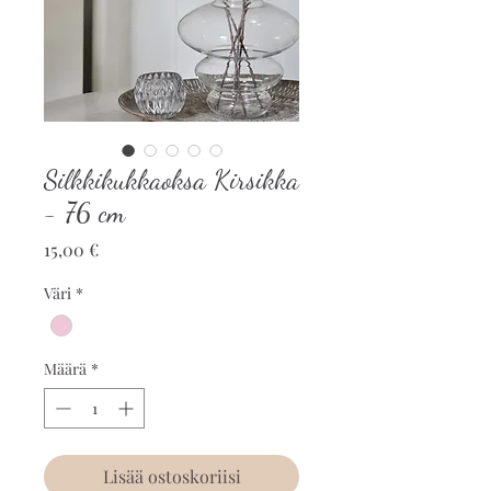
Silkkikukkaoksa Kirsikka
- 76 cm
Hinta
15,00 €
Väri
*
Määrä
*
Lisää ostoskoriisi