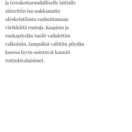
ja terrakottaruudulliselle lattialle 
siirrettiin iso nukkamatto 
oleskelutilasta rauhoittamaan 
värikkäitä ruutuja. Kaapisto ja 
ruokapöydän tuolit vaihdettiin 
valkoisiin, lampuiksi valittiin pöydän 
kanssa hyvin sointuvat kauniit 
rottinkivalaisimet.