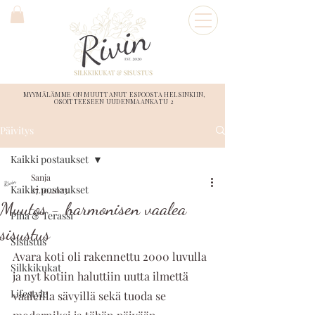
MYYMÄLÄMME ON MUUTTANUT ESPOOSTA HELSINKIIN,
OSOITTEESEEN UUDENMAANKATU 2
Päivitys
Kaikki postaukset
Sanja
Kaikki postaukset
27.10.2023
Muutos - harmonisen vaalea
Piha & Terassi
sisustus
Sisustus
Avara koti oli rakennettu 2000 luvulla 
Silkkikukat
ja nyt kotiin haluttiin uutta ilmettä 
Lifestyle
vaaleilla sävyillä sekä tuoda se 