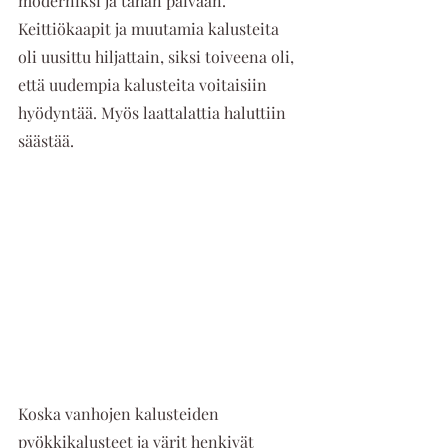
moderniksi ja tähän päivään. 
Keittiökaapit ja muutamia kalusteita 
oli uusittu hiljattain, siksi toiveena oli, 
että uudempia kalusteita voitaisiin 
hyödyntää. Myös laattalattia haluttiin 
säästää.   
Koska vanhojen kalusteiden 
pyökkikalusteet ja värit henkivät 