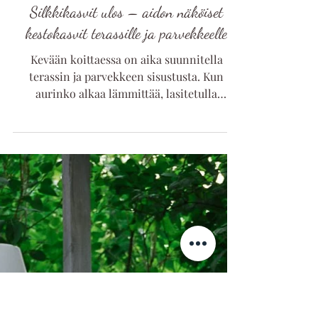
1.3.2025
Silkkikasvit ulos – aidon näköiset
kestokasvit terassille ja parvekkeelle
Kevään koittaessa on aika suunnitella
terassin ja parvekkeen sisustusta. Kun
aurinko alkaa lämmittää, lasitetulla
parvekkeella voi jo...