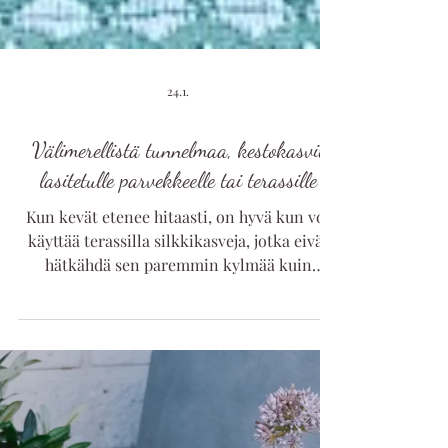
24.1.
Välimerellistä tunnelmaa, kestokasvit
lasitetulle parvekkeelle tai terassille
Kun kevät etenee hitaasti, on hyvä kun voi
käyttää terassilla silkkikasveja, jotka eivät
hätkähdä sen paremmin kylmää kuin
paahdettakaan.