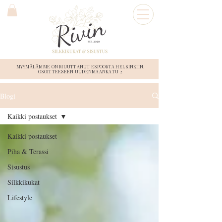
MYYMÄLÄMME ON MUUTTANUT ESPOOSTA HELSINKIIN,
OSOITTEESEEN UUDENMAANKATU 2
Blogi
Kaikki postaukset
Kaikki postaukset
Piha & Terassi
Sisustus
Silkkikukat
Lifestyle