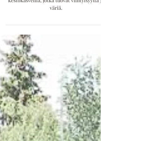
Sisusta parvekkeesi helppohoitoisilla
kestokasveilla, jotka tuovat viihtyisyyttä ja
väriä.