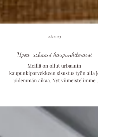
2.6.2023
Upea, urbaani kaupunkiterassi
Meillä on ollut urbaanin
kaupunkiparvekkeen sisustus työn alla jo
pidemmän aikaa. Nyt viimeistelimme
stailauksen, katso upea lopputulos.