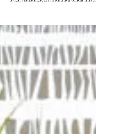
ideoita terassin ja parvekkeen
syksysisustukseen ja kuinka tehdä niistä
viihtyisiä.