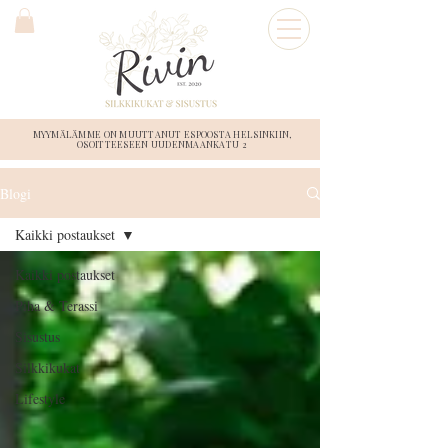
MYYMÄLÄMME ON MUUTTANUT ESPOOSTA HELSINKIIN,
OSOITTEESEEN UUDENMAANKATU 2
Blogi
Kaikki postaukset
Kaikki postaukset
Piha & Terassi
Sisustus
Silkkikukat
Lifestyle