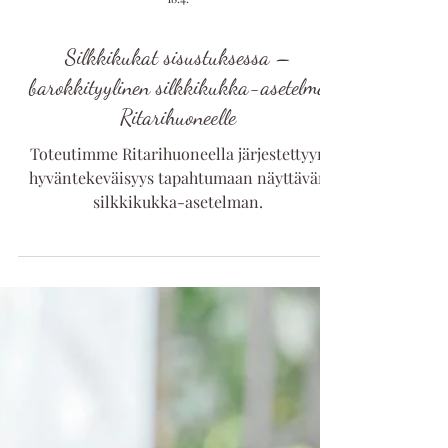
18.4.
Silkkikukat sisustuksessa –
barokkityylinen silkkikukka-asetelma
Ritarihuoneelle
Toteutimme Ritarihuoneella järjestettyyn
hyväntekeväisyys tapahtumaan näyttävän
silkkikukka-asetelman.