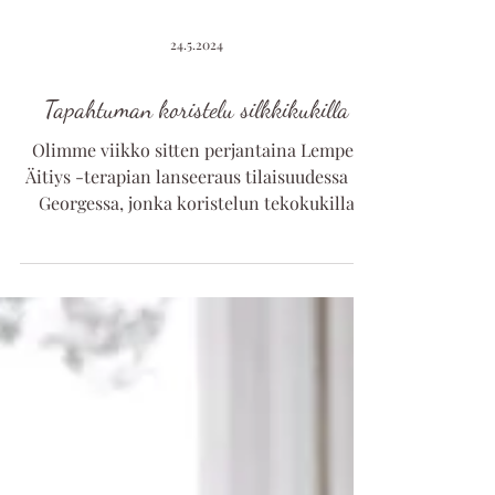
24.5.2024
Tapahtuman koristelu silkkikukilla
Olimme viikko sitten perjantaina Lempeä
Äitiys -terapian lanseeraus tilaisuudessa St
Georgessa, jonka koristelun tekokukilla
hoidimme me.