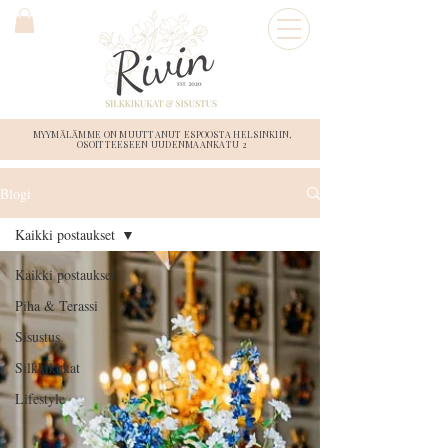
MYYMÄLÄMME ON MUUTTANUT ESPOOSTA HELSINKIIN,
OSOITTEESEEN UUDENMAANKATU 2
Blogi
Kaikki postaukset
Kaikki postaukset
Piha & Terassi
Sisustus
Silkkikukat
Lifestyle