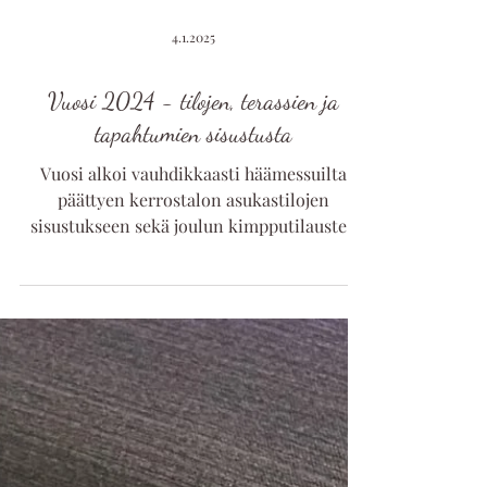
4.1.2025
Vuosi 2024 - tilojen, terassien ja
tapahtumien sisustusta
Vuosi alkoi vauhdikkaasti häämessuilta
päättyen kerrostalon asukastilojen
sisustukseen sekä joulun kimpputilausten
sommitteluun.