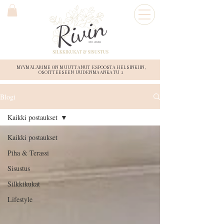
MYYMÄLÄMME ON MUUTTANUT ESPOOSTA HELSINKIIN,
OSOITTEESEEN UUDENMAANKATU 2
Blogi
Kaikki postaukset
Kaikki postaukset
Piha & Terassi
Sisustus
Silkkikukat
Lifestyle